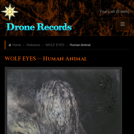
Your cart (0 item)
Home
Releases
WOLF EYES
Human Animal
WOLF EYES — Human Animal