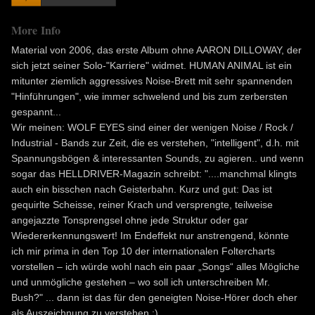
More Info
Material von 2006, das erste Album ohne AARON DILLOWAY, der
sich jetzt seiner Solo-"Karriere" widmet. HUMAN ANIMAL ist ein
mitunter ziemlich aggressives Noise-Brett mit sehr spannenden
"Hinführungen", wie immer schwelend und bis zum zerbersten
gespannt...
Wir meinen: WOLF EYES sind einer der wenigen Noise / Rock /
Industrial - Bands zur Zeit, die es verstehen, "intelligent", d.h. mit
Spannungsbögen & interessanten Sounds, zu agieren.. und wenn
sogar das HELLDRIVER-Magazin schreibt: "....manchmal klingts
auch ein bisschen nach Geisterbahn. Kurz und gut: Das ist
gequirlte Scheisse, reiner Krach und versprengte, teilweise
angejazzte Tonsprengsel ohne jede Struktur oder gar
Wiedererkennungswert! Im Endeffekt nur anstrengend, könnte
ich mir prima in den Top 10 der internationalen Foltercharts
vorstellen – ich würde wohl nach ein paar „Songs“ alles Mögliche
und unmögliche gestehen – wo soll ich unterschreiben Mr.
Bush?" ... dann ist das für den geneigten Noise-Hörer doch eher
als Auszeichnung zu verstehen ;)